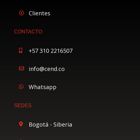
Clientes

CONTACTO
+57 310 2216507

info@cend.co

Whatsapp

SEDES
Bogotá - Siberia
